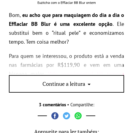
Euzitcha com o Efflaclar BB Blur ontem
Bom,
eu acho que para maquiagem do dia a dia o
Efflaclar BB Blur é uma excelente opção
. Ele
substitui bem o “ritual pele” e economizamos
tempo. Tem coisa melhor?
Para quem se interessou, o produto está a venda
nas farmácias por R$119,90 e vem em uma
bisnaga maior.
Vale experimentar! Há tempos
algo não chamava tanto minha atenção assim
.
Continue a leitura
3 comentários
• Compartilhe:
Aproveite para ler também: