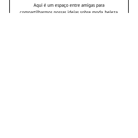
Aqui é um espaço entre amigas para
compartilharmos nossas ideias sobre moda, beleza,
comportamento, viagem, tudo que só nós mulheres
amamos.
Navegue nas categorias
Navegue nos assuntos
YouTube