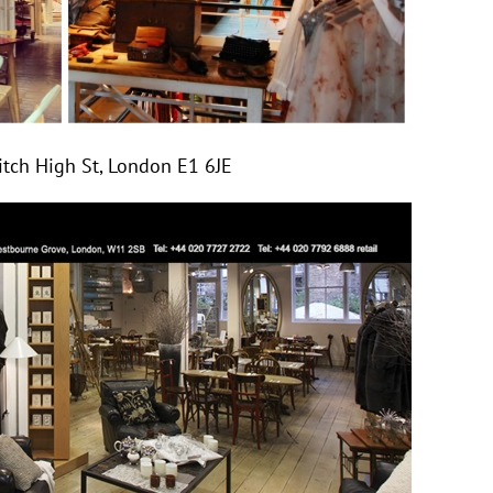
tch High St, London E1 6JE