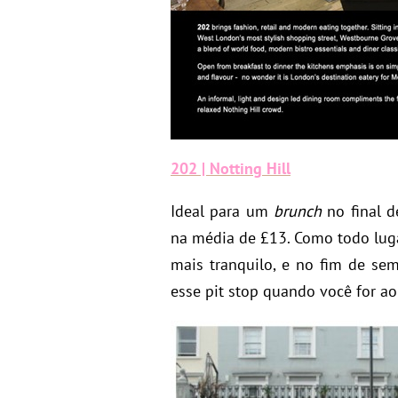
202 | Notting Hill
Ideal para um
brunch
no final d
na média de £13. Como todo lug
mais tranquilo, e no fim de sema
esse pit stop quando você for a