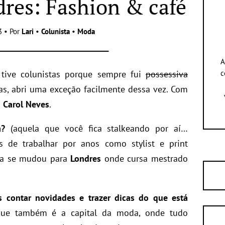
res: Fashion & café
3 • Por
Lari
•
Colunista
•
Moda
A
tive colunistas porque sempre fui
possessiva
c
s, abri uma exceção facilmente dessa vez. Com
à
Carol Neves
.
a?
(aquela que você fica stalkeando por aí…
s de trabalhar por anos como stylist e print
ela se mudou para
Londres
onde cursa mestrado
s contar
novidades e trazer dicas do que está
e também é a capital da moda, onde tudo