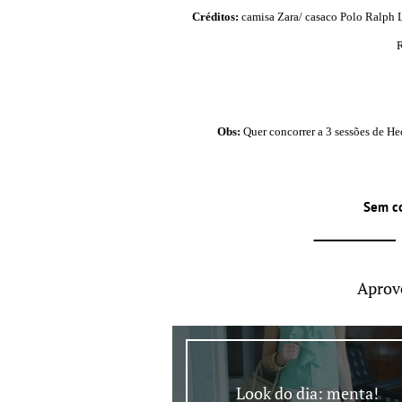
Créditos:
camisa Zara/ casaco Polo Ralph L
R
Obs:
Quer concorrer a 3 sessões de H
Sem c
Aprov
Look do dia: menta!