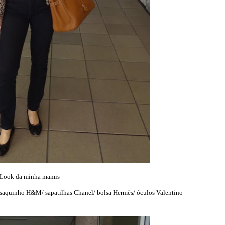
Look da minha mamis
asaquinho H&M/ sapatilhas Chanel/ bolsa Hermès/ óculos Valentino