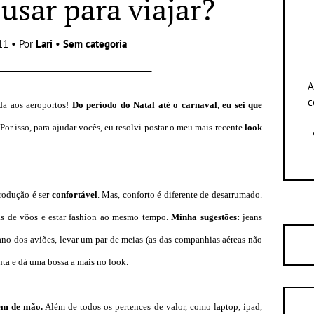
usar para viajar?
11 • Por
Lari
•
Sem categoria
A
c
da aos aeroportos!
Do período do Natal até o carnaval, eu sei que
 Por isso, para ajudar vocês, eu resolvi postar o meu mais recente
look
produção é ser
confortável
. Mas, conforto é diferente de desarrumado.
ras de vôos e estar fashion ao mesmo tempo.
Minha sugestões:
jeans
iano dos aviões, levar um par de meias (as das companhias aéreas não
ta e dá uma bossa a mais no look.
em de mão.
Além de todos os pertences de valor, como laptop, ipad,