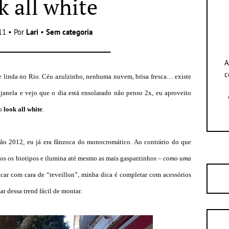
k all white
11 • Por
Lari
•
Sem categoria
A
c
de linda no Rio. Céu azulzinho, nenhuma nuvem, brisa fresca… existe
anela e vejo que o dia está ensolarado não penso 2x, eu aproveito
 o
look all white
.
rão 2012, eu já era fãnzoca do monocromático. Ao contrário do que
os os biotipos e ilumina até mesmo as mais gasparzinhos –
como uma
car com cara de “reveillon”, minha dica é completar com acessórios
ar dessa trend fácil de montar.