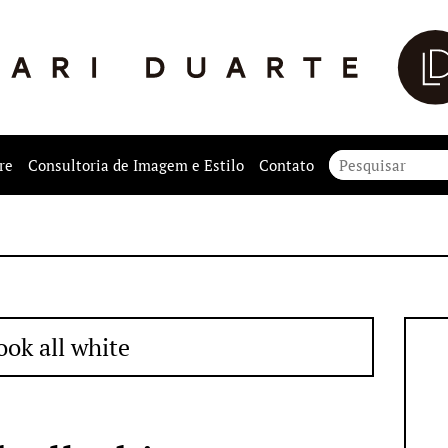
re
Consultoria de Imagem e Estilo
Contato
ook all white