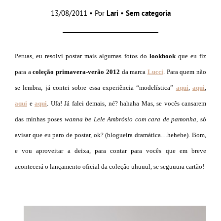
13/08/2011 • Por
Lari
•
Sem categoria
Peruas, eu resolvi postar mais algumas fotos do
lookbook
que eu fiz
para a
coleção primavera-verão 2012
da marca
Lucci
. Para quem não
se lembra, já contei sobre essa experiência “modelística”
aqui
,
aqui
,
aqui
e
aqui
. Ufa! Já falei demais, né? hahaha Mas, se vocês cansarem
das minhas poses
wanna be Lele Ambrósio
com cara de pamonha
, só
avisar que eu paro de postar, ok? (blogueira dramática…hehehe). Bom,
e vou aproveitar a deixa, para contar para vocês que em breve
acontecerá o lançamento oficial da coleção uhuuul, se seguuura cartão!