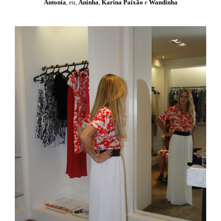
Antonia
, eu,
Aninha
,
Karina Paixão
e
Wandinha