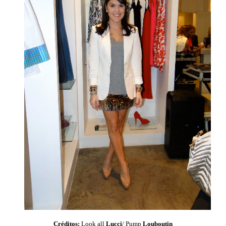
Créditos:
Look all
Lucci
/ Pump
Louboutin