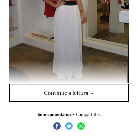
Continue a leitura
Linda essa saia plissada, né? já falei da tendência nesse post
aqui
Sem comentários
• Compartilhe: