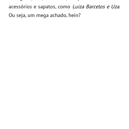
acessórios e sapatos, como
Luiza Barcelos e Uza
.
Ou seja, um mega achado, hein?
Endereço:
Rua do Ouvidor, 60, loja 101 – Centro