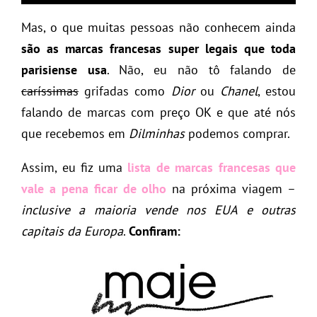
Mas, o que muitas pessoas não conhecem ainda
são as marcas francesas super legais que toda
parisiense usa
. Não, eu não tô falando de
caríssimas
grifadas como
Dior
ou
Chanel
, estou
falando de marcas com preço OK e que até nós
que recebemos em
Dilminhas
podemos comprar.
Assim, eu fiz uma
lista de marcas francesas que
vale a pena ficar de olho
na próxima viagem –
inclusive a maioria vende nos EUA e outras
capitais da Europa
.
Confiram: