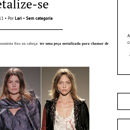
talize-se
11 • Por
Lari
•
Sem categoria
A
c
nsumista fixo na cabeça:
ter uma peça metalizada para chamar de