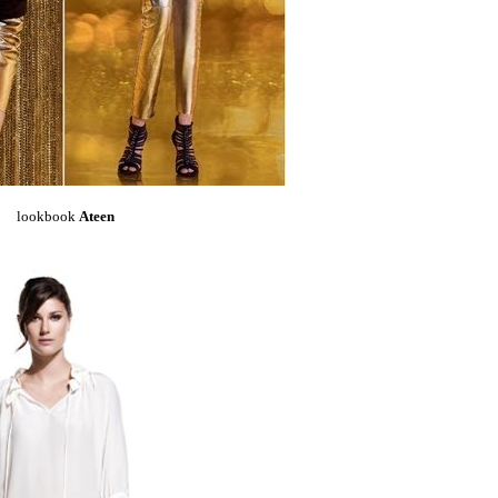
lookbook
Ateen