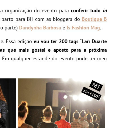
a organização do evento para
conferir tudo
in
 parto para BH com as bloggers do
Boutique B
ço parte)
Dandynha Barbosa
e
Is Fashion Mag
.
e. Essa edição
eu vou ter 200 tags “Lari Duarte
as que mais gostei
e aposto para a próxima
a. Em qualquer estande do evento pode ter meu