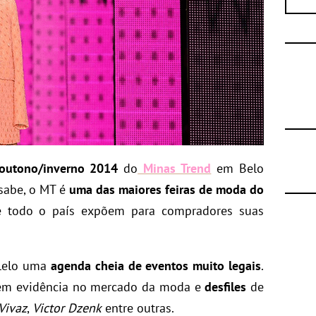
outono/inverno 2014
do
Minas Trend
em Belo
sabe, o MT é
uma das maiores feiras de moda do
e todo o país expõem para compradores suas
alelo uma
agenda cheia de eventos muito legais
.
em evidência no mercado da moda e
desfiles
de
Vivaz
,
Victor Dzenk
entre outras.