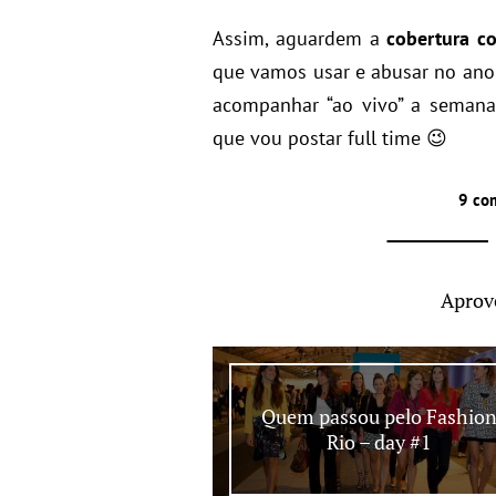
Assim, aguardem a
cobertura c
que vamos usar e abusar no ano 
acompanhar “ao vivo” a seman
que vou postar full time 😉
9 co
Aprov
Quem passou pelo Fashio
Rio – day #1