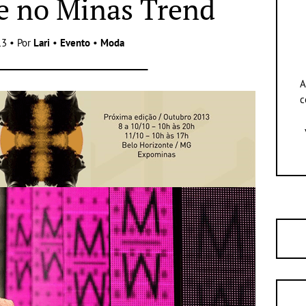
e no Minas Trend
3 • Por
Lari
•
Evento
•
Moda
A
c