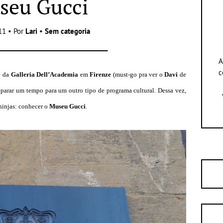
seu Gucci
11 • Por
Lari
•
Sem categoria
A
c
 da
Galleria Dell’Academia
em
Firenze
(must-go pra ver o
Davi
de
separar um tempo para um outro tipo de programa cultural. Dessa vez,
 ninjas: conhecer o
M
useu Gucci
.