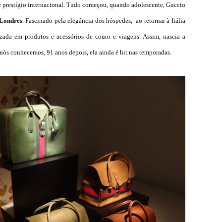
de prestígio internacional. Tudo começou, quando adolescente, Guccio
Londres
. Fascinado pela elegância dos hóspedes, ao retornar à Itália
izada em produtos e acessórios de couro e viagens. Assim, nascia a
 nós conhecemos, 91 anos depois, ela ainda é hit nas temporadas.