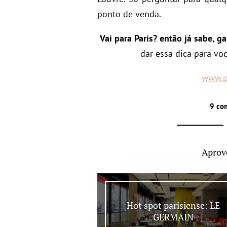
ponto de venda.
Vai para Paris? então já sabe, g
dar essa dica para vo
www.p
9 co
Aprov
Hot spot parisiense: LE
GERMAIN