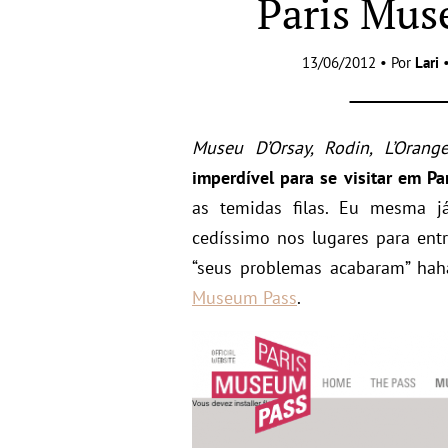
Paris Mus
13/06/2012 • Por
Lari
Museu D’Orsay, Rodin, L’Orange
imperdível para se visitar em Par
as temidas filas. Eu mesma j
cedíssimo nos lugares para entra
“seus problemas acabaram” hah
Museum Pass
.