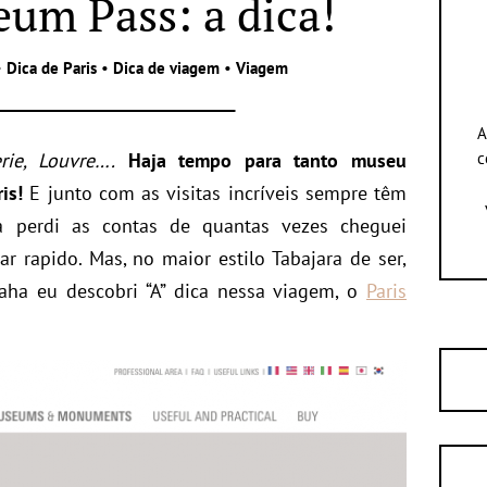
eum Pass: a dica!
•
Dica de Paris
•
Dica de viagem
•
Viagem
A
rie, Louvre….
Haja tempo para tanto museu
c
is!
E junto com as visitas incríveis sempre têm
á perdi as contas de quantas vezes cheguei
r rapido. Mas, no maior estilo Tabajara de ser,
aha eu descobri “A” dica nessa viagem, o
Paris