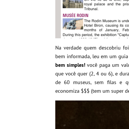
Na verdade quem descobriu fo
bem informada, leu em um guia
bem simples!
você paga um valo
que você quer (2, 4 ou 6), e du
de 60 museus, sem filas e qu
economiza $$$ (tem um super des