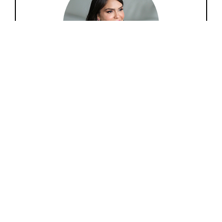
Lari Duarte
Aqui é um espaço entre amigas para
compartilharmos nossas ideias sobre moda, beleza,
comportamento, viagem, tudo que só nós mulheres
amamos.
Navegue nas categorias