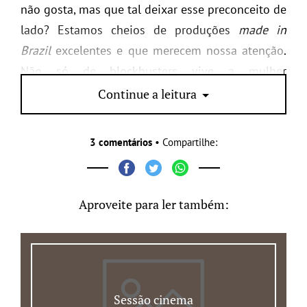
não gosta, mas que tal deixar esse preconceito de
lado? Estamos cheios de produções
made in
Brazil
excelentes e que merecem nossa atenção.
Não só de blockbusters vive a mulher
contemporânea
#ficaadica
.
Continue a leitura
3 comentários
• Compartilhe:
Aproveite para ler também:
Sessão cinema