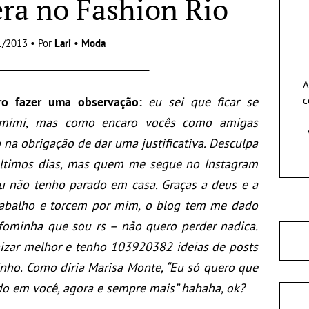
era no Fashion Rio
1/2013 • Por
Lari
•
Moda
A
ro fazer uma observação:
eu sei que ficar se
c
mimimi, mas como encaro vocês como amigas
 na obrigação de dar uma justificativa. Desculpa
últimos dias, mas quem me segue no Instagram
u não tenho parado em casa. Graças a deus e a
abalho e torcem por mim, o blog tem me dado
 fominha que sou rs – não quero perder nadica.
zar melhor e tenho 103920382 ideias de posts
nho. Como diria Marisa Monte, “Eu só quero que
o em você, agora e sempre mais” hahaha, ok?