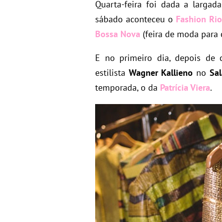
Quarta-feira foi dada a larga
sábado aconteceu o
Fashion Ri
Bossa Nova
(feira de moda para 
E no primeiro dia, depois de c
estilista
Wagner Kallieno
no
Sa
temporada, o da
Patrícia Viera
.