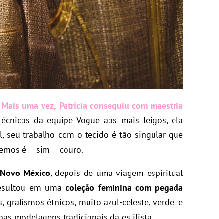
Mais uma vez, Patrícia conseguiu com maestria
técnicos da equipe Vogue aos mais leigos, ela
l, seu trabalho com o tecido é tão singular que
vemos é – sim – couro.
o Novo México
, depois de uma viagem espiritual
resultou em uma
coleção feminina com pegada
s, grafismos étnicos, muito azul-celeste, verde, e
 nas modelagens tradicionais da estilista.