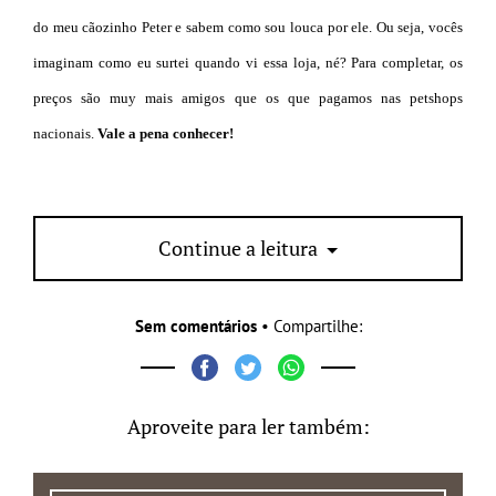
do meu cãozinho Peter e sabem como sou louca por ele. Ou seja, vocês
imaginam como eu surtei quando vi essa loja, né? Para completar, os
preços são muy mais amigos que os que pagamos nas petshops
nacionais.
Vale a pena conhecer!
Obs:
quer ganhar um short de paetês all black?
participe do sorteio!
Continue a leitura
só clicar
AQUI
Sem comentários
• Compartilhe:
Aproveite para ler também: