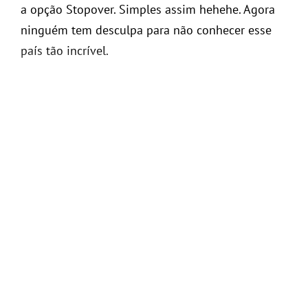
a opção Stopover. Simples assim hehehe. Agora
ninguém tem desculpa para não conhecer esse
país tão incrível.
SITE:
https://portugalstopover.flytap.com
Continue a leitura
1 comentário
• Compartilhe:
Aproveite para ler também: