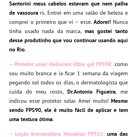
Santorini meus cabelos estavam que nem palha
de vassoura
rs. Entrei em uma salão de beleza e
comprei o primeiro que vi – esse.
Adorei!
Nunca
tinha usado nada da marca,
mas gostei tanto
desse produtinho que vou continuar usando aqui
no Rio
.
– Protetor solar Heliocare Ultra gel FPS90:
como
sou muito branca e ia ficar 1 semana da viagem
pegando sol todos os dias, o dermatologista que
cuida do meu rosto,
Dr.Antonio Figueira
, me
indicou esse protetor solar. Amei muito!
Mesmo
sendo FPS90, ele é muito fácil de aplicar e tem
uma textura ótima
.
– Loção bronzeadora Hawaiian FPS15:
uma das