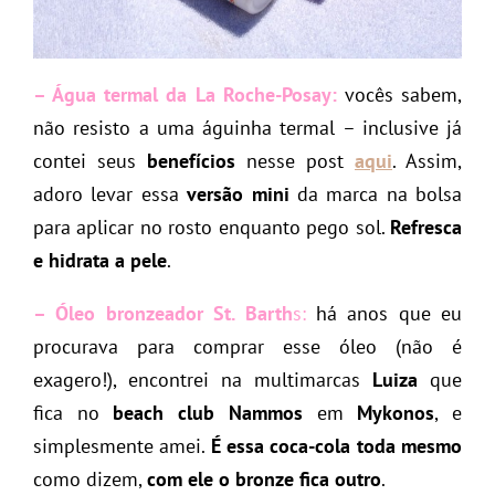
– Água termal da La Roche-Posay
:
vocês sabem,
não resisto a uma águinha termal – inclusive já
contei seus
benefícios
nesse post
aqui
. Assim,
adoro levar essa
versão mini
da marca na bolsa
para aplicar no rosto enquanto pego sol.
Refresca
e hidrata a pele
.
– Óleo bronzeador St. Barth
s:
há anos que eu
procurava para comprar esse óleo (não é
exagero!), encontrei na multimarcas
Luiza
que
fica no
beach club Nammos
em
Mykonos
, e
simplesmente amei.
É essa coca-cola toda mesmo
como dizem,
com ele o bronze fica outro
.