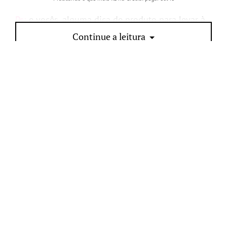
Ps:
e vocês, alguma dica de produto para levar à
praia? Me contem 😉
Continue a leitura
12 comentários
• Compartilhe:
Aproveite para ler também:
Adeus ano velho, feliz ano novo!