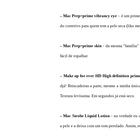
– Mac Prep+prime vibrancy eye
– é um primer
do corretivo para quem tem a pele seca (like me
– Mac Prep+prime skin
– da mesma “família” d
fácil de espalhar.
– Make up for ever HD High definition prim
djá! Brincadeiras a parte, mesmo a minha única
Textura levíssima. Em segundos já está seco.
– Mac Strobe Liquid Lotion
– na verdade eu c
a pele e a deixa com um tom perolado. Assim, e