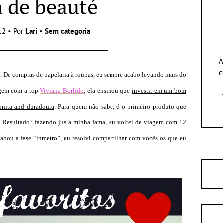
a de beauté
12 • Por
Lari
•
Sem categoria
A
c
. De compras de papelaria à roupas, eu sempre acabo levando mais do
agem com a top
Viviana Borlido
, ela ensinou que
investir em um bom
nita and duradoura
. Para quem não sabe, é o primeiro produto que
. Resultado? fazendo jus a minha fama, eu voltei de viagem com 12
acabou a fase “inmetro”, eu resolvi compartilhar com vocês os que eu