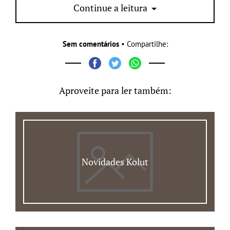
Continue a leitura
www.kolut.com.br
Sem comentários
• Compartilhe:
Aproveite para ler também:
Novidades Kolut