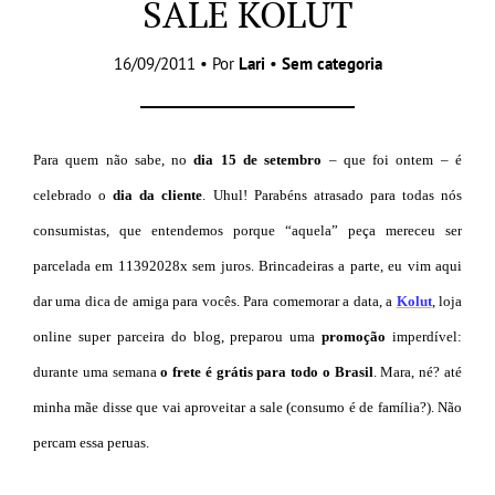
SALE KOLUT
16/09/2011 • Por
Lari
•
Sem categoria
Para quem não sabe, no
dia 15 de setembro
– que foi ontem – é
celebrado o
dia da cliente
. Uhul! Parabéns atrasado para todas nós
consumistas, que entendemos porque “aquela” peça mereceu ser
parcelada em 11392028x sem juros. Brincadeiras a parte, eu vim aqui
dar uma dica de amiga para vocês. Para comemorar a data, a
Kolut
, loja
online super parceira do blog, preparou uma
promoção
imperdível:
durante uma semana
o frete é grátis para todo o Brasil
. Mara, né? até
minha mãe disse que vai aproveitar a sale (consumo é de família?). Não
percam essa peruas.