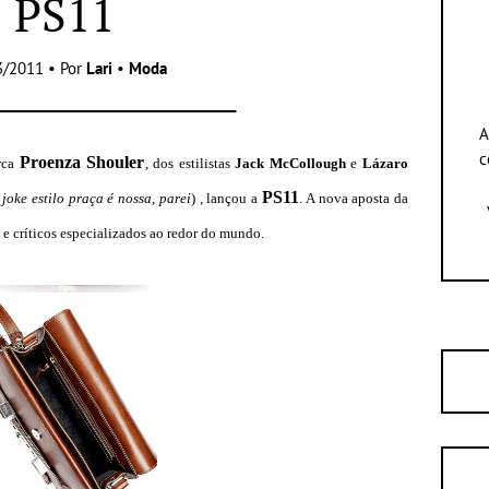
PS11
3/2011 • Por
Lari
•
Moda
A
c
Proenza Shouler
rca
, dos estilistas
Jack McCollough
e
Lázaro
PS11
oke estilo praça é nossa, parei
) , lançou a
. A nova aposta da
 e críticos especializados ao redor do mundo.