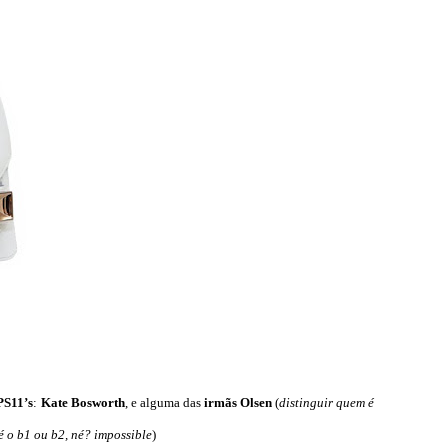
PS11’s
:
Kate
Bosworth
, e alguma das
irmãs Olsen
(
distinguir quem é
 é o b1 ou b2, né? impossible
)