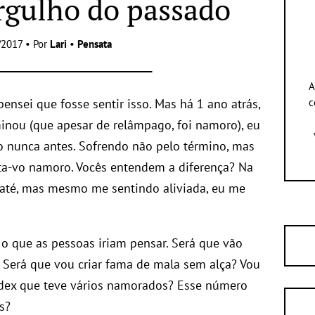
rgulho do passado
/2017 • Por
Lari
•
Pensata
A
nsei que fosse sentir isso. Mas há 1 ano atrás,
c
nou (que apesar de relâmpago, foi namoro), eu
mo nunca antes. Sofrendo não pelo término, mas
-ta-vo namoro. Vocês entendem a diferença? Na
o até, mas mesmo me sentindo aliviada, eu me
 que as pessoas iriam pensar. Será que vão
Será que vou criar fama de mala sem alça? Vou
ladex que teve vários namorados? Esse número
s?