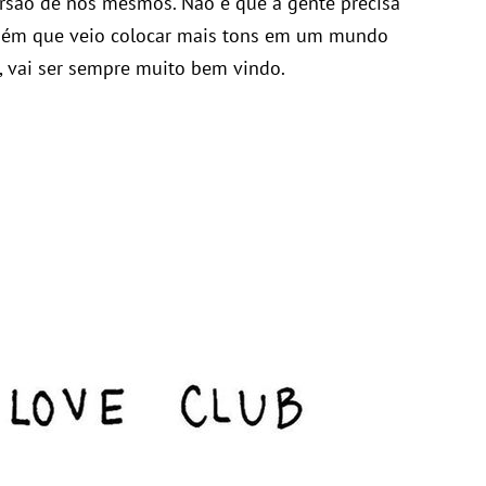
rsão de nós mesmos. Não é que a gente precisa
uém que veio colocar mais tons em um mundo
im, vai ser sempre muito bem vindo.