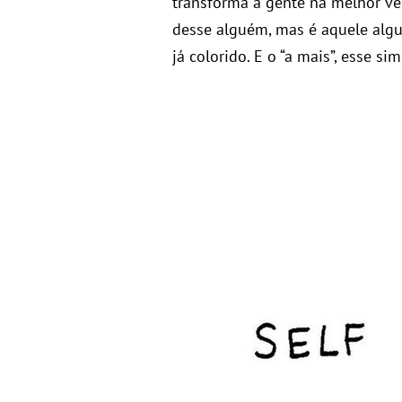
transforma a gente na melhor ve
desse alguém, mas é aquele alg
já colorido. E o “a mais”, esse s