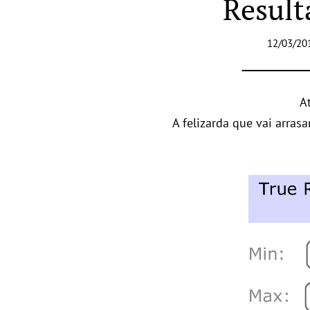
Resul
12/03/20
A
A felizarda que vai arras