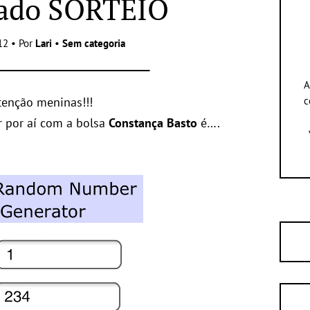
tado SORTEIO
12 • Por
Lari
•
Sem categoria
A
tenção meninas!!!
c
ar por aí com a bolsa
Constança Basto
é….