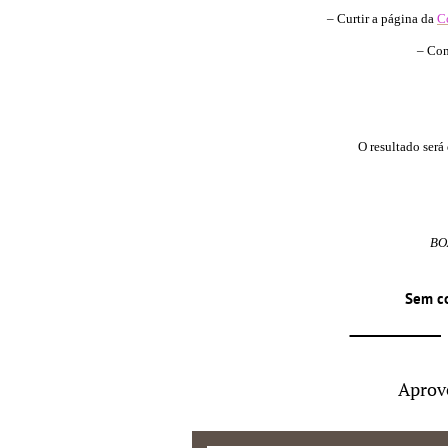
– Curtir a página da
C
– Com
O resultado será
BO
Sem c
Aprov