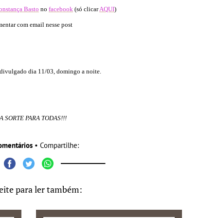
onstança Basto
no
facebook
(só clicar
AQUI
)
entar com email nesse post
 divulgado dia 11/03, domingo a noite.
A SORTE PARA TODAS!!!
omentários
• Compartilhe:
eite para ler também: