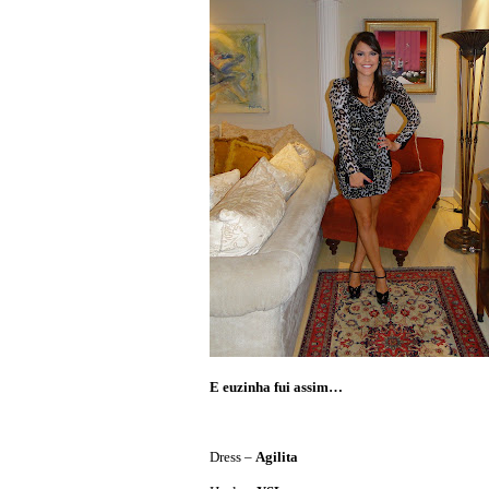
E euzinha fui assim…
Dress –
Agilita