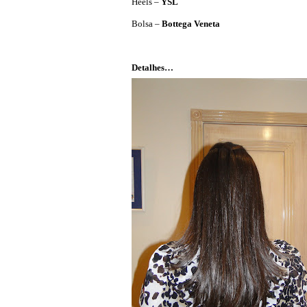
Heels –
YSL
Bolsa –
Bottega Veneta
Detalhes…