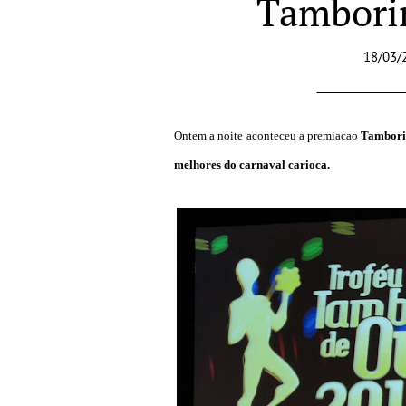
Tambori
18/03/
Ontem a noite aconteceu a premiacao
Tambori
melhores do carnaval carioca.