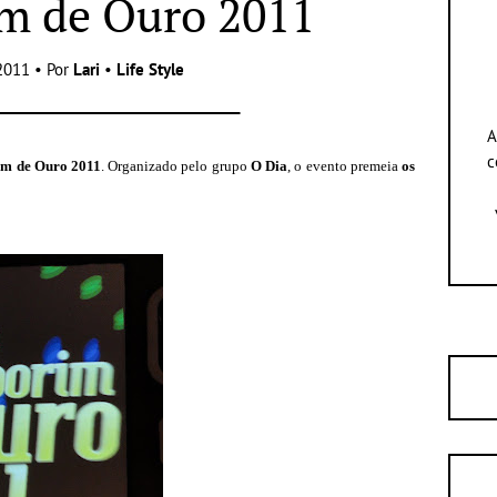
m de Ouro 2011
2011 • Por
Lari
•
Life Style
A
c
m de Ouro 2011
. Organizado pelo grupo
O Dia
, o evento premeia
os