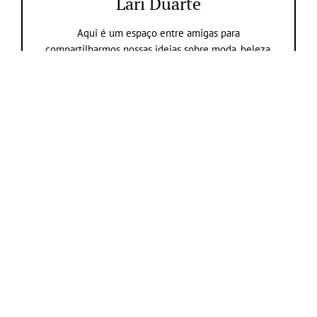
Lari Duarte
Aqui é um espaço entre amigas para
compartilharmos nossas ideias sobre moda, beleza,
comportamento, viagem, tudo que só nós mulheres
amamos.
Navegue nas categorias
Navegue nos assuntos
YouTube