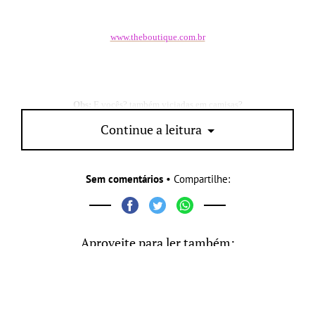
www.theboutique.com.br
Obs:
E vocês? também viciadas em camisas?
Continue a leitura
Sem comentários
• Compartilhe:
Aproveite para ler também: