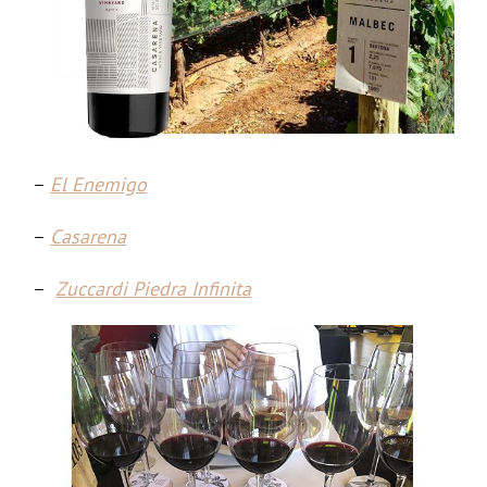
–
El Enemigo
–
Casarena
–
Zuccardi Piedra Infinita