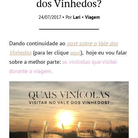
dos Vinhedos?
24/07/2017 • Por
Lari
•
Viagem
Dando continuidade ao
post sobre o Vale dos
Vinhedos
(para ler clique
aqui
), hoje eu vou falar
sobre a melhor parte:
as vinícolas que visitei
durante a viagem.