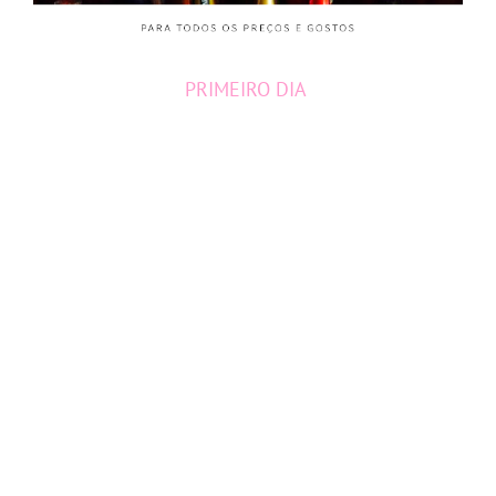
PRIMEIRO DIA
Como disse no outro
post
, eu fiquei hospedada
em
Pinto Bandeira
, um município vizinho a
Bento
Gonçalves
. Assim, decidimos explorar essa região
no nosso primeiro dia.
Cave Geisse
:
foi uma das minhas vinícolas
favoritas da viagem!
Além de ter meus
espumantes favoritos também hehehe.
Fizemos a visita guiada as 10h com uma
enóloga super simpática, seguida por