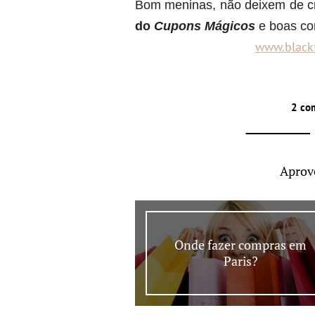
Bom meninas, não deixem de c
do
Cupons Mágicos
e boas c
www.black
2 co
Aprov
Onde fazer compras em
Paris?