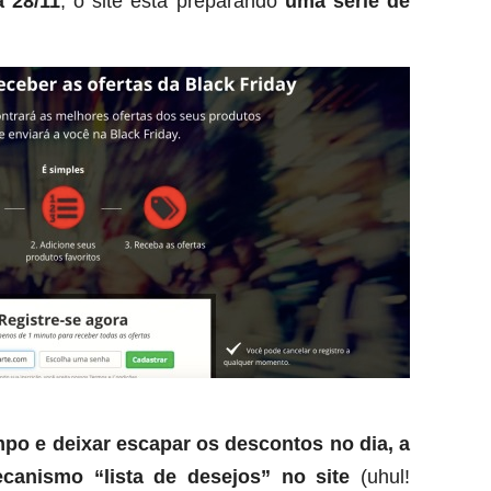
 28/11
, o site está preparando
uma série de
po e deixar escapar os descontos no dia,
a
anismo “lista de desejos” no site
(uhul!