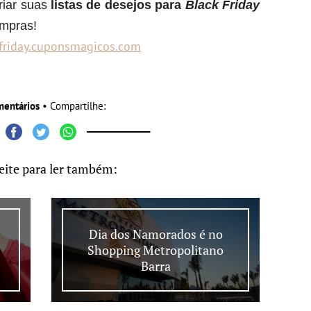
riar suas
listas de desejos para
Black Friday
ompras!
friday.cuponsmagic
os.com
mentários
• Compartilhe:
eite para ler também:
Dia dos Namorados é no
Shopping Metropolitano
Barra