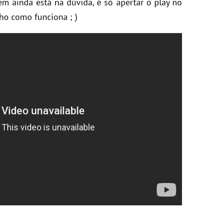
m ainda está na dúvida, é só apertar o play no
ho como funciona ; )