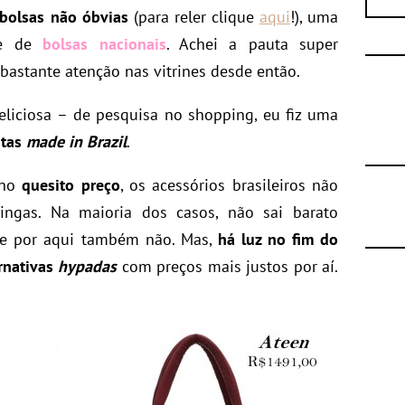
bolsas não óbvias
(para reler clique
aqui
!), uma
sse de
bolsas nacionais
. Achei a pauta super
 bastante atenção nas vitrines desde então.
eliciosa – de pesquisa no shopping, eu fiz uma
itas
made in Brazil
.
 no
quesito preço
, os acessórios brasileiros não
ingas. Na maioria dos casos, não sai barato
de por aqui também não. Mas,
há luz no fim do
rnativas
hypadas
com preços mais justos por aí.