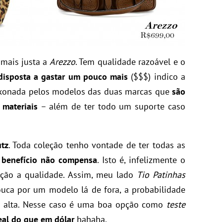
mais justa a
Arezzo
. Tem qualidade razoável e o
disposta a gastar um pouco mais
($$$) indico a
ixonada pelos modelos das duas marcas que
são
 materiais
– além de ter todo um suporte caso
tz
. Toda coleção tenho vontade de ter todas as
 benefício não compensa
. Isto é, infelizmente o
ção a qualidade. Assim, meu lado
Tio Patinhas
ouca por um modelo lá de fora, a probabilidade
 alta. Nesse caso é uma boa opção como
teste
eal do que em dólar
hahaha.