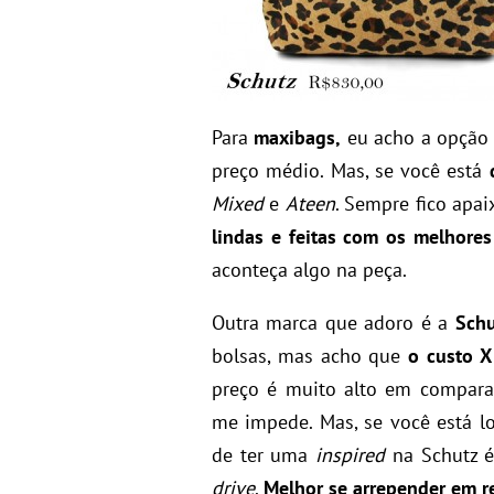
Para
maxibags,
eu acho a opção 
preço médio. Mas, se você está
Mixed
e
Ateen
. Sempre fico apa
lindas e feitas com os melhores
aconteça algo na peça.
Outra marca que adoro é a
Schu
bolsas, mas acho que
o custo X
preço é muito alto em compara
me impede. Mas, se você está l
de ter uma
inspired
na Schutz é
drive
.
Melhor se arrepender em r