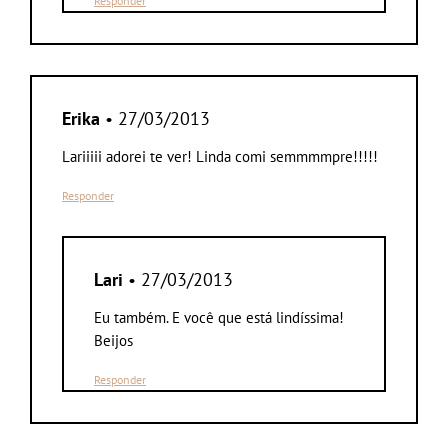
Responder
Erika
• 27/03/2013
Lariiiii adorei te ver! Linda comi semmmmpre!!!!!
Responder
Lari
• 27/03/2013
Eu também. E você que está lindíssima!
Beijos
Responder