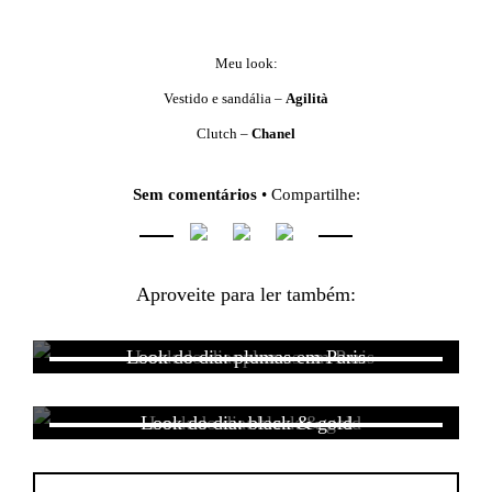
Meu look:
Vestido e sandália –
Agilità
Clutch –
Chanel
Sem comentários
• Compartilhe:
Aproveite para ler também:
Look do dia: plumas em Paris
Look do dia: black & gold