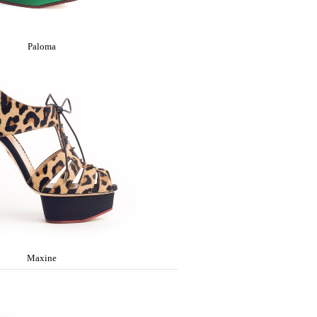
Paloma
Maxine