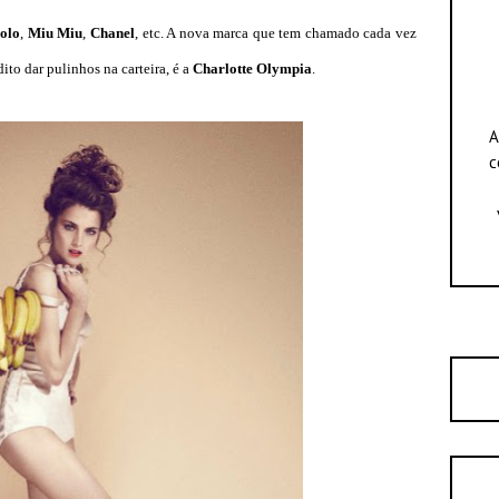
olo
,
Miu Miu
,
Chanel
, etc. A nova marca que tem chamado cada vez
ito dar pulinhos na carteira, é a
Charlotte Olympia
.
A
c