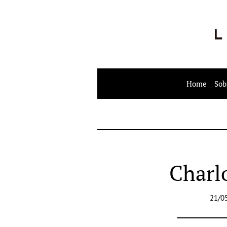
Home
Sob
Charl
21/0