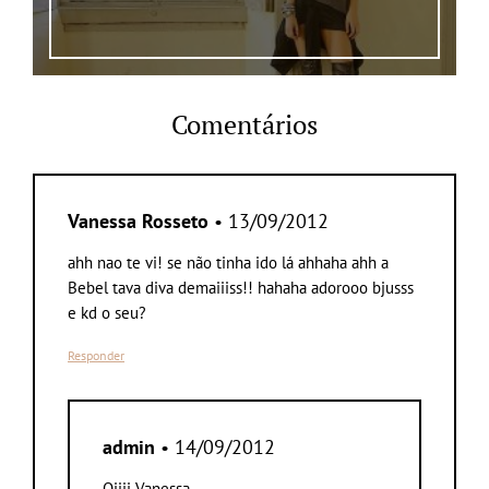
Comentários
Vanessa Rosseto
• 13/09/2012
ahh nao te vi! se não tinha ido lá ahhaha ahh a
Bebel tava diva demaiiiss!! hahaha adorooo bjusss
e kd o seu?
Responder
admin
• 14/09/2012
Oiiii Vanessa,