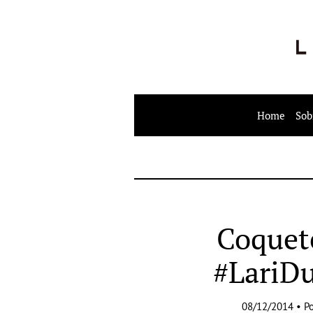
Home
Sob
Coquet
#LariD
08/12/2014 • P