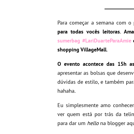
Para começar a semana com o p
para todas vocês leitoras
.
Aman
sumerbag #LariDuarteParaAmie
shopping VillageMall
.
O evento acontece das 15h a
apresentar as bolsas que desen
dúvidas de estilo, e também pa
hahaha.
Eu simplesmente amo conhecer 
ver quem está por trás da teli
para dar um
hello
na blogger aqu