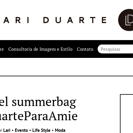
re
Consultoria de Imagem e Estilo
Contato
el summerbag
uarteParaAmie
or
Lari
•
Evento
•
Life Style
•
Moda