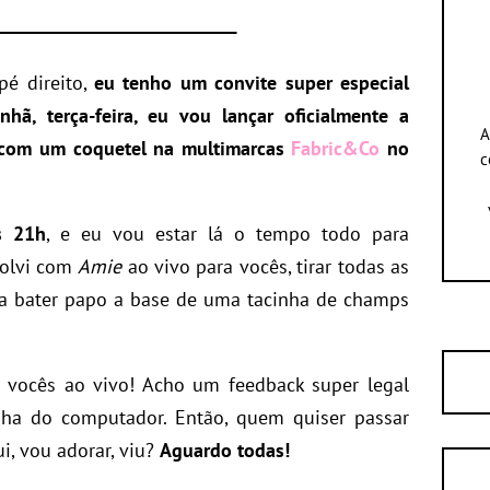
é direito,
eu tenho um convite super especial
hã, terça-feira, eu vou lançar oficialmente a
A
com um coquetel na multimarcas
Fabric&Co
no
c
s 21h
, e eu vou estar lá o tempo todo para
volvi com
Amie
ao vivo para vocês, tirar todas as
ra bater papo a base de uma tacinha de champs
vocês ao vivo! Acho um feedback super legal
nha do computador. Então, quem quiser passar
i, vou adorar, viu?
Aguardo todas!