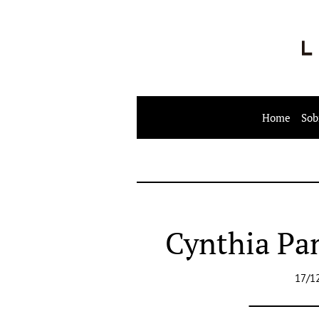
Home
Sob
Cynthia Pa
17/1