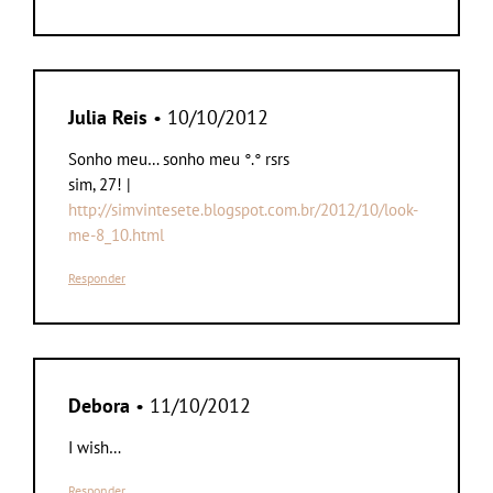
Julia Reis
• 10/10/2012
Sonho meu… sonho meu °.° rsrs
sim, 27! |
http://simvintesete.blogspot.com.br/2012/10/look-
me-8_10.html
Responder
Debora
• 11/10/2012
I wish…
Responder