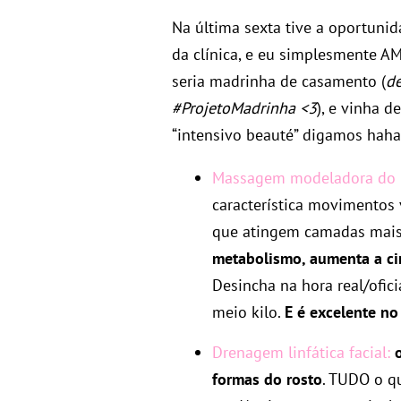
Na última sexta tive a oportuni
da clínica, e eu simplesmente AM
seria madrinha de casamento (
de
#ProjetoMadrinha <3
), e vinha 
“intensivo beauté” digamos haha
Massagem modeladora do 
característica movimentos 
que atingem camadas mais
metabolismo, aumenta a ci
Desincha na hora real/ofici
meio kilo.
E é excelente no
Drenagem linfática facial:
formas do rosto
. TUDO o q