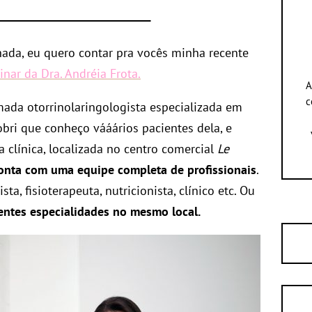
hada, eu quero contar pra vocês minha recente
linar da Dra. Andréia Frota.
A
c
da otorrinolaringologista especializada em
cobri que conheço vááários pacientes dela, e
a clínica, localizada no centro comercial
Le
conta com uma equipe completa de profissionais
.
sta, fisioterapeuta, nutricionista, clínico etc. Ou
rentes especialidades no mesmo local.