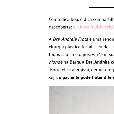
Como dica boa, é dica compartil
descoberta:
a clínica multidiscip
A
Dra. Andréia Frota
é uma renoma
cirurgia plástica facial – eu des
todos são só elogios, viu? Em su
Monde
na Barra,
a Dra. Andréia 
Entre eles: alergista, dermatologi
seja,
o paciente pode tratar dife