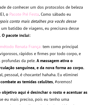
dade de conhecer um dos protocolos de beleza
EI, o
Pacote Pré Festa
. Como sábado eu
pois conto mais detalhes pra vocês desse
de um batidão de viagens, eu precisava desse
.
O pacote inclui:
método Renata França:
tem como principal
vigorosos, rápidos e firmes por todo corpo, e
 profundas da pele.
A massagem ativa o
rculação sanguínea, e da nova forma ao corpo.
al, pessoal, é chocante! hahaha. Eu eliminei
 combate as temidas celulites
, #oremos!
o objetivo aqui é desinchar o rosto e acentuar as
ue eu mais preciso, pois eu tenho uma