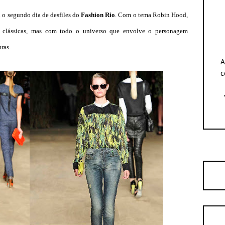
u o segundo dia de desfiles do
Fashion Rio
. Com o tema Robin Hood,
 clássicas, mas com todo o universo que envolve o personagem
ras.
A
c