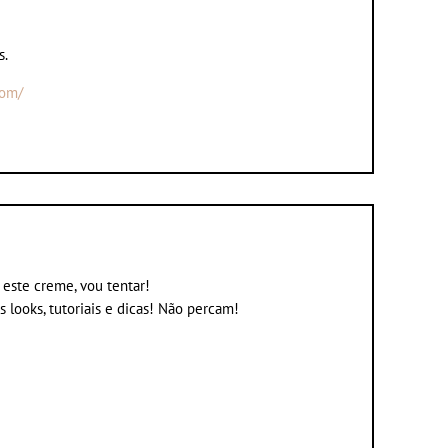
s.
com/
i este creme, vou tentar!
 looks, tutoriais e dicas! Não percam!