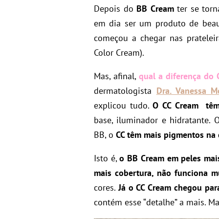
Depois do
BB Cream
ter se tor
em dia ser um produto de beaut
começou a chegar nas pratelei
Color Cream).
Mas, afinal,
qual a diferença do
dermatologista
Dra. Vanessa M
explicou tudo.
O CC Cream têm
base, iluminador e hidratante.
BB, o
CC têm mais pigmentos na 
Isto é,
o BB Cream em peles mai
mais cobertura, não funciona 
cores.
Já o CC Cream chegou par
contém esse “detalhe” a mais. Ma