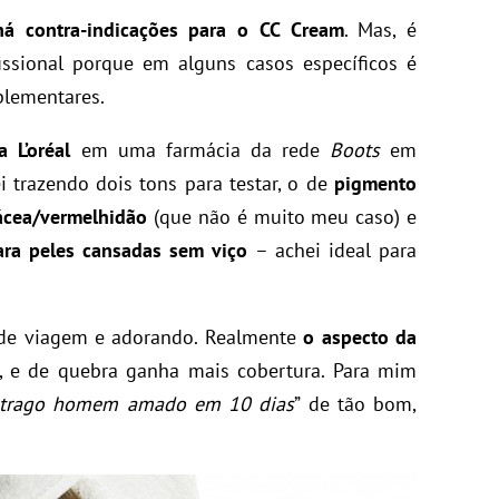
á contra-indicações para o CC Cream
. Mas, é
ssional porque em alguns casos específicos é
plementares.
 L’oréal
em uma farmácia da rede
Boots
em
ei trazendo dois tons para testar, o de
pigmento
ácea/vermelhidão
(que não é muito meu caso) e
ara peles cansadas sem viço
– achei ideal para
 de viagem e adorando. Realmente
o aspecto da
, e de quebra ganha mais cobertura. Para mim
trago homem amado em 10 dias
” de tão bom,