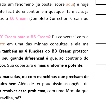
nado um fenômeno (já postei sobre
aqui
) e hoje
é fácil de encontrar em qualquer farmácia, já
ras o
CC Cream
(Complete Correction Cream ou
 CC Cream para o BB Cream?
Eu conversei com a
etz
em uma das minhas consultas, e ela me
 também as 4 funções do BB Cream
: protetor,
 O seu
grande diferencial
é que, ao contrário do
cor
. Sua cobertura é
mais uniforme e potente
.
s marcadas, ou com manchinas que precisam de
muito bem
. Além de ter pouquíssimas opções de
a resolver esse problema
, com uma fórmula que
ravilha, né?