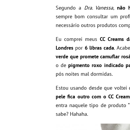
Segundo a
Dra. Vanessa
,
não h
sempre bom consultar um profi
necessário outros produtos com
Eu comprei meus
CC Creams da
Londres
por
6 libras cada
. Acab
verde que promete camuflar ros
o de
pigmento roxo indicado p
pós noites mal dormidas.
Estou usando desde que voltei
pele fica outro com o CC Cream
entra naquele tipo de produto “
sabe? Hahaha.