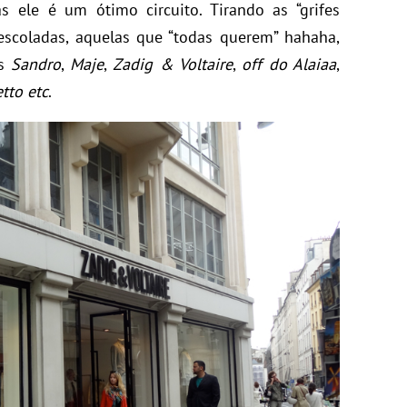
 ele é um ótimo circuito. Tirando as “grifes
descoladas, aquelas que “todas querem” hahaha,
as
Sandro
,
Maje
,
Zadig & Voltaire
,
off do Alaiaa
,
tto etc
.