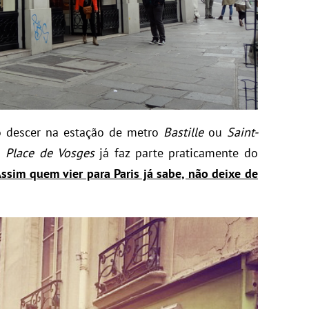
ó descer na estação de metro
Bastille
ou
Saint-
a
Place de Vosges
já faz parte praticamente do
ssim quem vier para Paris já sabe, não deixe de