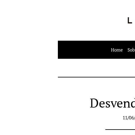
Home
Sob
Desvend
11/06