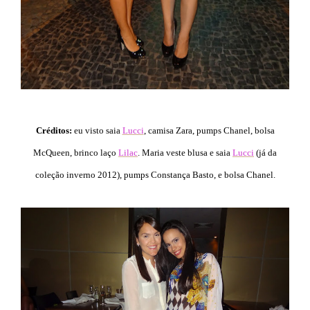
Créditos:
eu visto saia
Lucci
, camisa Zara, pumps Chanel, bolsa
McQueen, brinco laço
Lilac
. Maria veste blusa e saia
Lucci
(já da
coleção inverno 2012), pumps Constança Basto, e bolsa Chanel.