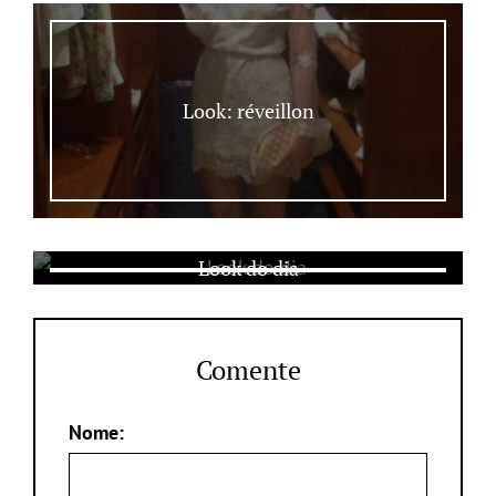
Look: réveillon
Look do dia
Comente
Nome: