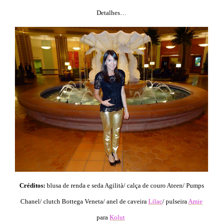
Detalhes…
Créditos:
blusa de renda e seda Agilità/ calça de couro Ateen/ Pumps
Chanel/ clutch Bottega Veneta/ anel de caveira
Lilac
/ pulseira
Amie
para
Kolut