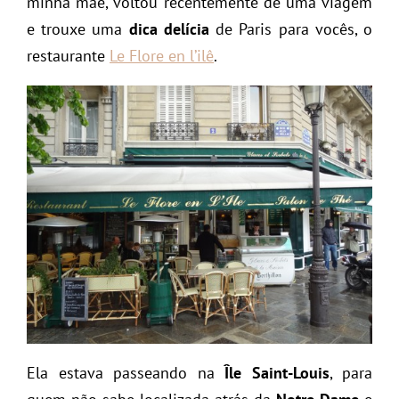
minha mãe, voltou recentemente de uma viagem
e trouxe uma
dica delícia
de Paris para vocês, o
restaurante
Le Flore en l’ilê
.
Ela estava passeando na
Île Saint-Louis
, para