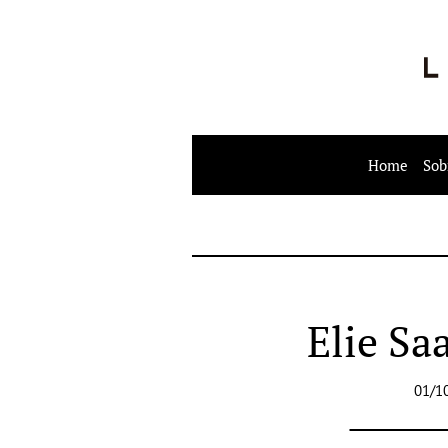
Home
Sob
Elie Sa
01/1