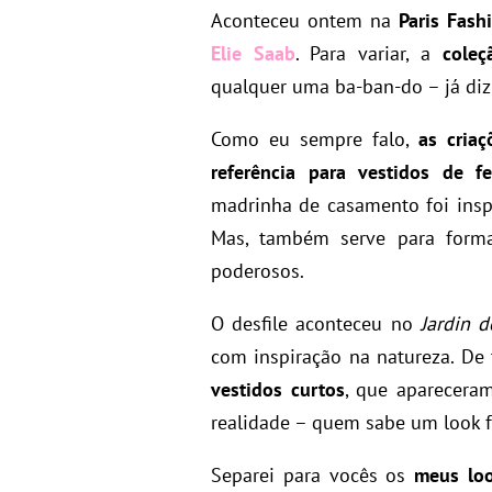
Aconteceu ontem na
Paris Fas
Elie Saab
. Para variar, a
coleç
qualquer uma ba-ban-do – já dizi
Como eu sempre falo,
as cria
referência para vestidos de fe
madrinha de casamento foi ins
Mas, também serve para forma
poderosos.
O desfile aconteceu no
Jardin d
com inspiração na natureza. De
vestidos curtos
, que aparecera
realidade – quem sabe um look f
Separei para vocês os
meus loo