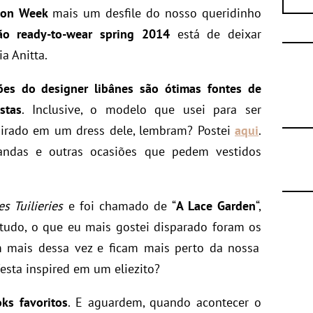
hion Week
mais um desfile do nosso queridinho
ão ready-to-wear spring 2014
está de deixar
a Anitta.
ções do designer libânes são ótimas fontes de
stas
. Inclusive, o modelo que usei para ser
pirado em um dress dele, lembram? Postei
aqui
.
ndas e outras ocasiões que pedem vestidos
es Tuilieries
e foi chamado de “
A Lace Garden
“,
 tudo, o que eu mais gostei disparado foram os
m mais dessa vez e ficam mais perto da nossa
esta inspired em um eliezito?
ks favoritos
. E aguardem, quando acontecer o