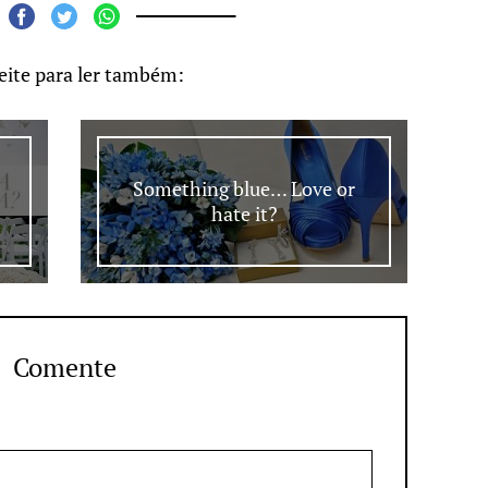
eite para ler também:
Something blue… Love or
hate it?
Comente