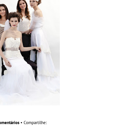
omentários
• Compartilhe: