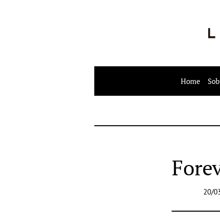
Home
Sob
Forev
20/0