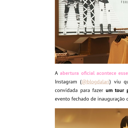
A
abertura oficial acontece ess
Instagram (
@blogdalari
) viu q
convidada para fazer
um tour 
evento fechado de inauguração q