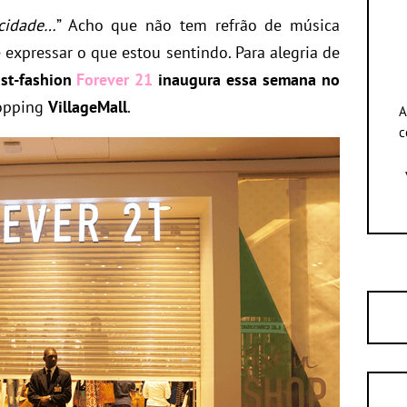
icidade…
” Acho que não tem refrão de música
expressar o que estou sentindo. Para alegria de
ast-fashion
Forever 21
inaugura essa semana no
hopping
VillageMall
.
A
c