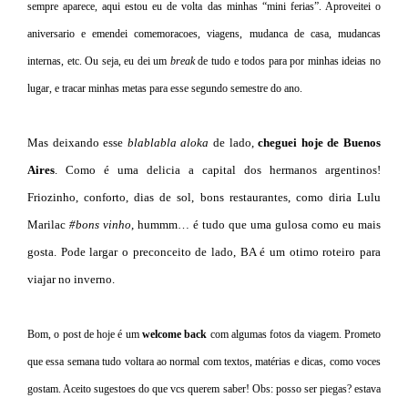
sempre aparece, aqui estou eu de volta das minhas “mini ferias”. Aproveitei o
aniversario e emendei comemoracoes, viagens, mudanca de casa, mudancas
internas, etc. Ou seja, eu dei um
break
de tudo e todos para por minhas ideias no
lugar, e tracar minhas metas para esse segundo semestre do ano.
Mas deixando esse
blablabla aloka
de lado,
cheguei hoje de
Buenos
Aires
. Como é uma delicia a capital dos hermanos argentinos!
Friozinho, conforto, dias de sol, bons restaurantes, como diria Lulu
Marilac
#bons vinho
, hummm… é tudo que uma gulosa como eu mais
gosta. Pode largar o preconceito de lado, BA é um otimo roteiro para
viajar no inverno.
Bom, o post de hoje é um
welcome back
com algumas fotos da viagem. Prometo
que essa semana tudo voltara ao normal com textos, matérias e dicas, como voces
gostam. Aceito sugestoes do que vcs querem saber! Obs: posso ser piegas? estava