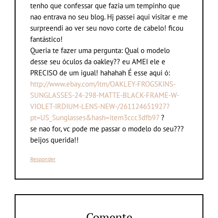
tenho que confessar que fazia um tempinho que
nao entrava no seu blog. Hj passei aqui visitar e me
surpreendi ao ver seu novo corte de cabelo! ficou
fantástico!
Queria te fazer uma pergunta: Qual o modelo
desse seu óculos da oakley?? eu AMEI ele e
PRECISO de um igual! hahahah É esse aqui ó:
http://www.ebay.com/itm/OAKLEY-FROGSKINS-
SUNGLASSES-24-298-MATTE-BLACK-FRAME-W-
VIOLET-IRDIUM-LENS-NEW-/261124651927?
pt=US_Sunglasses&hash=item3ccc3dfb97
?
se nao for, vc pode me passar o modelo do seu???
beijos querida!!
Responder
Comente