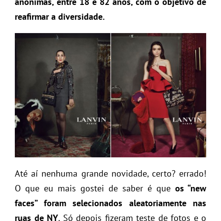
anônimas, entre 18 e 82 anos, com o objetivo de
reafirmar a diversidade.
Até aí nenhuma grande novidade, certo? errado!
O que eu mais gostei de saber é que
os “new
faces” foram selecionados aleatoriamente nas
ruas de NY
. Só depois fizeram teste de fotos e o