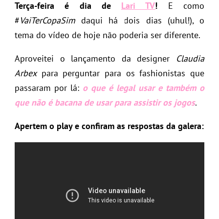
Terça-feira é dia de
Lari TV
!
E como
#
VaiTerCopaSim
daqui há dois dias (uhul!), o
tema do vídeo de hoje não poderia ser diferente.
Aproveitei o lançamento da designer
Claudia
Arbex
para perguntar para os fashionistas que
passaram por lá:
o que é legal usar e também o
que não é bacana de usar para assistir os jogos
.
Apertem o play e confiram as respostas da galera: